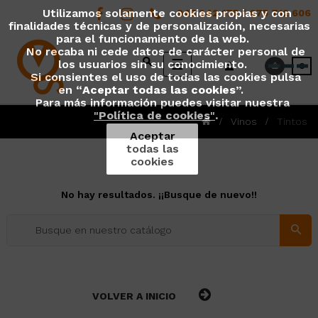
Utilizamos solamente cookies propias y con
945 242 175 / 675 712 606
finalidades técnicas y de personalización, necesarias
para el funcionamiento de la web.
No recaba ni cede datos de carácter personal de
Navegación
☰
los usuarios sin su conocimiento.
0
de
Si consientes el uso de todas las cookies pulsa
en “
Aceptar todas las cookies
”.
palanca
Para más información puedes visitar nuestra
"
Política de cookies
"
.
Vinos
Tintos
Aceptar
todas las
cookies
No hay resultados. ¡¡Busque de nuevo!!
VOLVER A INICIO